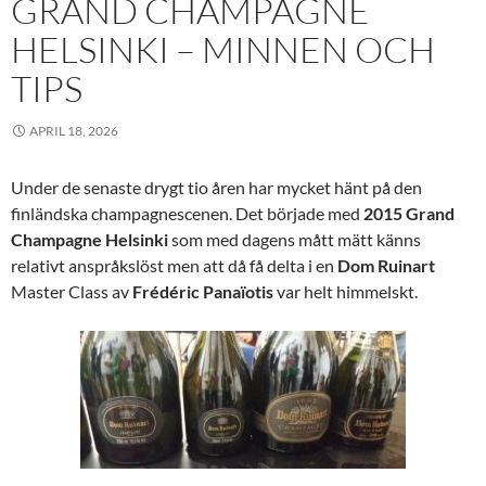
GRAND CHAMPAGNE
HELSINKI – MINNEN OCH
TIPS
APRIL 18, 2026
Under de senaste drygt tio åren har mycket hänt på den
finländska champagnescenen. Det började med
2015 Grand
Champagne
Helsinki
som med dagens mått mätt känns
relativt anspråkslöst men att då få delta i en
Dom Ruinart
Master Class av
Frédéric Panaïotis
var helt himmelskt.