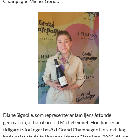
Champagne Michel Gonet.
Diane Signolle, som
representerar familjens åttonde
generation,
är barnbarn till Michel Gonet. Hon har redan
tidigare två gånger besökt Grand Champagne Helsinki. Jag
hade nöjet att delta i hennes Master Class i maj 2023, då jag