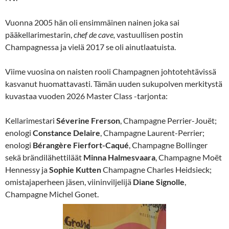
Vuonna 2005 hän oli ensimmäinen nainen joka sai
pääkellarimestarin,
chef de cave,
vastuullisen postin
Champagnessa ja vielä 2017 se oli ainutlaatuista.
Viime vuosina on naisten rooli Champagnen johtotehtävissä
kasvanut huomattavasti. Tämän uuden sukupolven merkitystä
kuvastaa vuoden 2026
Master Class -tarjonta:
Kellarimestari
Séverine Frerson
, Champagne Perrier-Jouët;
enologi
Constance Delaire
, Champagne Laurent-Perrier;
enologi
Bérangère Fierfort-Caqué
, Champagne Bollinger
sekä brändilähettiläät
Minna Halmesvaara
, Champagne Moët
Hennessy ja
Sophie Kutten
Champagne Charles Heidsieck;
omistajaperheen jäsen, viininviljelijä
Diane Signolle
,
Champagne Michel Gonet.