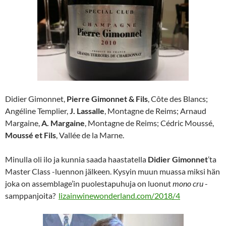
Didier Gimonnet,
Pierre Gimonnet & Fils
, Côte des Blancs;
Angéline Templier,
J. Lassalle
, Montagne de Reims; Arnaud
Margaine,
A. Margaine
, Montagne de Reims; Cédric Moussé,
Moussé et Fils
, Vallée de la Marne.
Minulla oli ilo ja kunnia saada haastatella
Didier Gimonnet
’ta
Master Class -luennon jälkeen. Kysyin muun muassa miksi hän
joka on assemblage’in puolestapuhuja on luonut
mono cru
-
samppanjoita?
lizainwinewonderland.com/2018/4