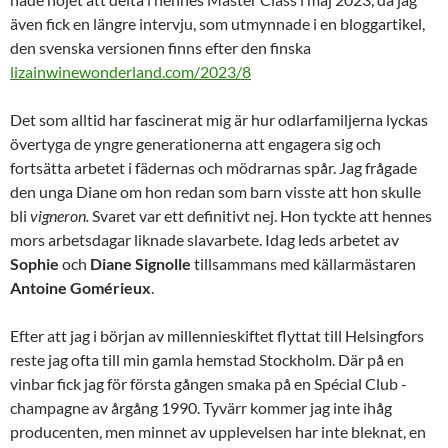
även fick en längre intervju, som utmynnade i en bloggartikel,
den svenska versionen finns efter den finska
lizainwinewonderland.com/2023/8
Det som alltid har fascinerat mig är hur odlarfamiljerna lyckas
övertyga de yngre generationerna att engagera sig och
fortsätta arbetet i fädernas och mödrarnas spår. Jag frågade
den unga Diane om hon redan som barn visste att hon skulle
bli
vigneron.
Svaret var ett definitivt nej. Hon tyckte att hennes
mors arbetsdagar liknade slavarbete. Idag leds arbetet av
Sophie
och
Diane
Signolle
tillsammans med källarmästaren
Antoine Gomérieux
.
Efter att jag i början av millennieskiftet flyttat till Helsingfors
reste jag ofta till min gamla hemstad Stockholm. Där på en
vinbar fick jag för första gången smaka på en Spécial Club -
champagne av årgång 1990. Tyvärr kommer jag inte ihåg
producenten, men minnet av upplevelsen har inte bleknat, en