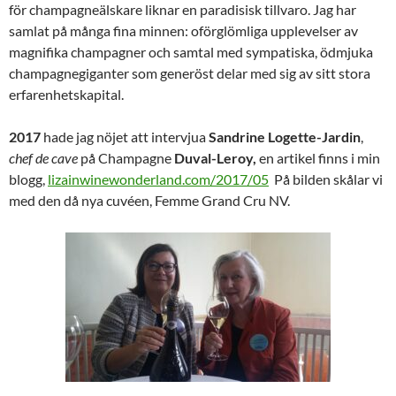
för champagneälskare liknar en paradisisk tillvaro. Jag har
samlat på många fina minnen: oförglömliga upplevelser av
magnifika champagner och samtal med sympatiska, ödmjuka
champagnegiganter som generöst delar med sig av sitt stora
erfarenhetskapital.
2017
hade jag nöjet att intervjua
Sandrine Logette-Jardin
,
chef de cave
på Champagne
Duval-Leroy,
en artikel finns i min
blogg,
lizainwinewonderland.com/2017/05
På bilden skålar vi
med den då nya cuvéen, Femme Grand Cru NV.