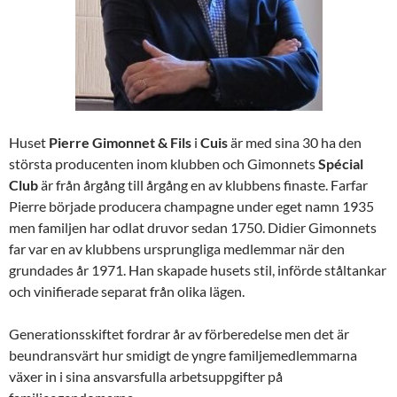
Huset
Pierre
Gimonnet & Fils
i
Cuis
är med sina 30 ha den
största producenten inom klubben och Gimonnets
Spécial
Club
är från årgång till årgång en av klubbens finaste. Farfar
Pierre började producera champagne under eget namn 1935
men familjen har odlat druvor sedan 1750. Didier Gimonnets
far var en av klubbens ursprungliga medlemmar när den
grundades år 1971. Han skapade husets stil, införde ståltankar
och vinifierade separat från olika lägen.
Generationsskiftet fordrar år av förberedelse men det är
beundransvärt hur smidigt de yngre familjemedlemmarna
växer in i sina ansvarsfulla arbetsuppgifter på