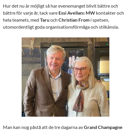
Hur det nu är möjligt så har evenemanget blivit bättre och
bättre för varje år, tack vare
Essi Avellan
s
MW
kontakter och
hela teamets, med
Taru
och
Christian From
i spetsen,
utomordentligt goda organisationsförmåga och stilkänsla.
Man kan nog påstå att de tre dagarna av
Grand Champagne