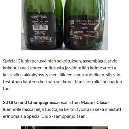
Spécial
Clubin perusviinien sekoituksen, assemblage, arvioi
kokenut raati ennen pullotusta ja vähintään kolme vuotta
kestävän sakkakypsytyksen jälkeen sama uudelleen, siis viini
testataan kahteen kertaan sokkona. Tämä jos mikä on laadun
tae.
2018 Grand Champagnessa
osallistuin
Master Class
-
luennolle missä neljä tuottajaa kertoi työstään sekä maistatti
erinomaisia
Spécial
Club
-samppanjoitaan: