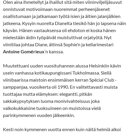
Olen aina ihmetellyt ja ihaillut sitä miten viininviljelijäsuvut
onnistuvat motivoimaan nuoremmat perheenjäsenet
osallistumaan ja jatkamaan työtä isien ja äitien jalanjälkien
jatkeena. Kysyin nuorelta Dianelta tiesikö hän jo lapsena näin
käyvän. Hänen vastauksensa oli ehdoton ei koska hänen
mielestään äidin työpäivät muistuttivat orjatyötä. Nyt
viinitilaa johtaa Diane, äitinsä Sophie’n ja kellarimestari
Antoine Gomérieux
’n kanssa.
Muutettuani uuden vuosituhannen alussa Helsinkiin kävin
usein vanhassa kotikaupungissani Tukholmassa. Siellä
viinibaarissa maistoin ensimmäisen kerran
Spécial Club -
samppanjaa, vuosikerta oli 1990. En valitettavasti muista
tuottajaa mutta elämyksen: elegantti, pitkän
sakkakypsytyksen luoma monivivahteisuus joka
valkokukkaisine tuoksuineen on muistoissa vielä
parinkymmenen vuoden jälkeenkin.
Kesti noin kymmenen vuotta ennen kuin näitä helmiä alkoi