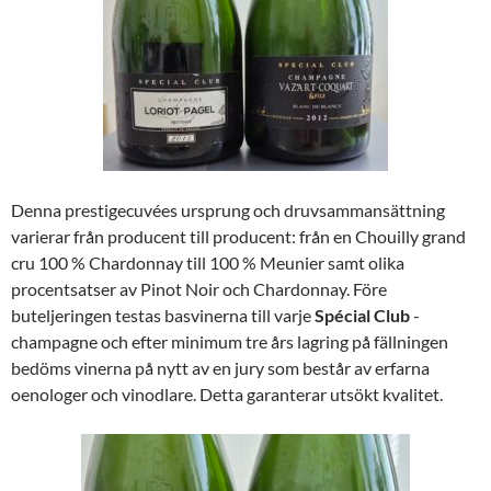
Denna prestigecuvées ursprung och druvsammansättning
varierar från producent till producent: från en Chouilly grand
cru 100 % Chardonnay till 100 % Meunier samt olika
procentsatser av Pinot Noir och Chardonnay. Före
buteljeringen testas basvinerna till varje
Spécial Club
-
champagne och efter minimum tre års lagring på fällningen
bedöms vinerna på nytt av en jury som består av erfarna
oenologer och vinodlare. Detta garanterar utsökt kvalitet.