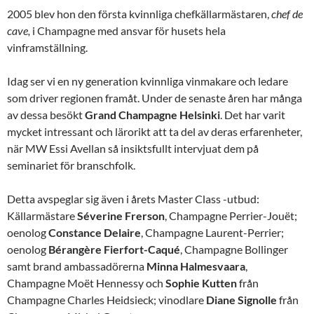
2005 blev hon den första kvinnliga chefkällarmästaren,
chef de
cave,
i Champagne med ansvar för husets hela
vinframställning.
Idag ser vi en ny generation kvinnliga vinmakare och ledare
som driver regionen framåt. Under de senaste åren har många
av dessa besökt
Grand Champagne
Helsinki
. Det har varit
mycket intressant och lärorikt att ta del av deras erfarenheter,
när MW Essi Avellan så insiktsfullt intervjuat dem på
seminariet för branschfolk.
Detta avspeglar sig även i årets Master Class -utbud:
Källarmästare
Séverine Frerson
, Champagne Perrier-Jouët;
oenolog
Constance Delaire
, Champagne Laurent-Perrier;
oenolog
Bérangère Fierfort-Caqué
, Champagne Bollinger
samt brand ambassadörerna
Minna Halmesvaara
,
Champagne Moët Hennessy och
Sophie Kutten
från
Champagne Charles Heidsieck; vinodlare
Diane Signolle
från