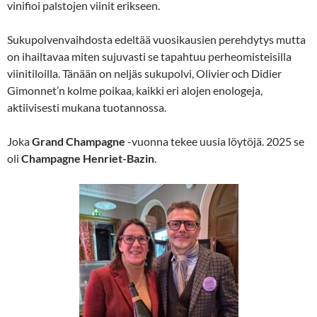
vinifioi palstojen viinit erikseen.
Sukupolvenvaihdosta edeltää vuosikausien perehdytys mutta
on ihailtavaa miten sujuvasti se tapahtuu perheomisteisilla
viinitiloilla. Tänään on neljäs sukupolvi,
Olivier och Didier
Gimonnet’n kolme poikaa, kaikki eri alojen enologeja,
aktiivisesti mukana tuotannossa.
Joka
Grand Champagne
-vuonna tekee uusia löytöjä. 2025 se
oli
Champagne Henriet-Bazin
.