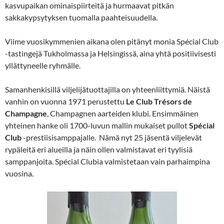
kasvupaikan ominaispiirteitä ja hurmaavat pitkän
sakkakypsytyksen tuomalla paahteisuudella.
Viime vuosikymmenien aikana olen pitänyt monia Spécial Club
-tastingejä Tukholmassa ja Helsingissä, aina yhtä positiivisesti
yllättyneelle ryhmälle.
Samanhenkisillä viljelijätuottajilla on yhteenliittymiä. Näistä
vanhin on vuonna 1971 perustettu
Le Club Trésors de
Champagne
, Champagnen aarteiden klubi. Ensimmäinen
yhteinen hanke oli 1700-luvun mallin mukaiset pullot
Spécial
Club
-prestiisisamppajalle. Nämä nyt 25 jäsentä viljelevät
rypäleitä eri alueilla ja näin ollen valmistavat eri tyylisiä
samppanjoita. Spécial
Clubia valmistetaan vain parhaimpina
vuosina.