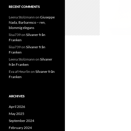
RECENT COMMENTS
Leena Stolzmann
on
Giuseppe
Nada, Barbaresco – ren,
blommig elegans
liisa739
on
Silvaner från
Franken
liisa739
on
Silvaner från
Franken
Leena Stolzmann
on
Silvaner
från Franken
Eva af Heurlin
on
Silvaner från
Franken
ARCHIVES
April 2026
May 2025
September 2024
February 2024