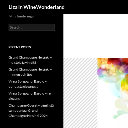
Search
Liza in WineWonderland
Skip
Mina funderingar
to
Search
content
for:
RECENT POSTS
Grand Champagne Helsinki –
muistoja ja vihjeitä
Grand Champagne Helsinki –
minnen och tips
Virna Borgogno, Barolo –
puhdasta eleganssia
Virna Borgogno, Barolo – ren
elegans
Champagne Gosset – viinillistä
samppanjaa, Grand
Champagne Helsinki 2024