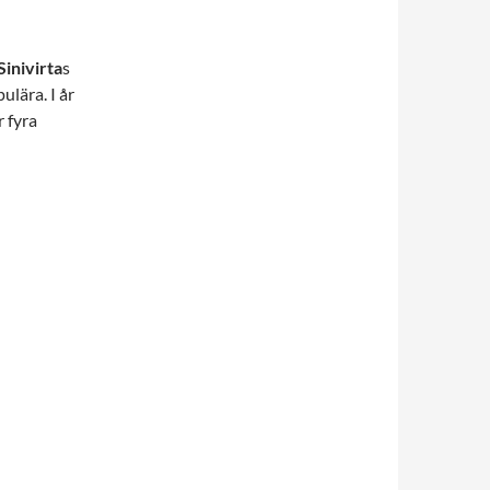
Sinivirta
s
ulära. I år
r fyra