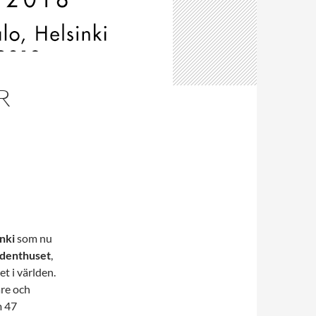
R
nki
som nu
udenthuset
,
t i världen.
are och
m 47