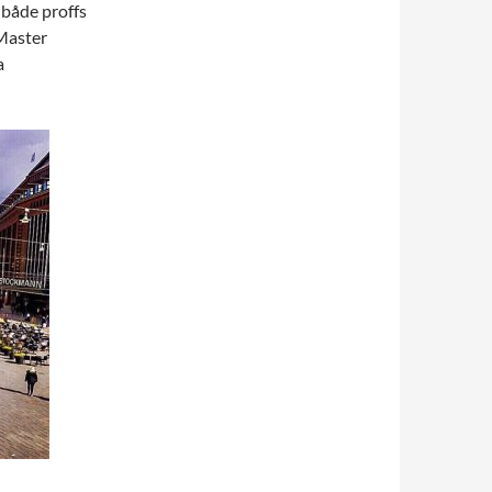
både proffs
 Master
a