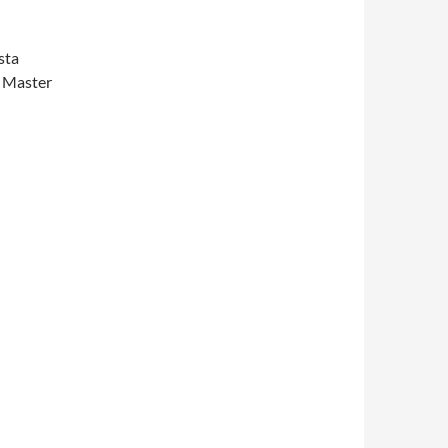
sta
 Master