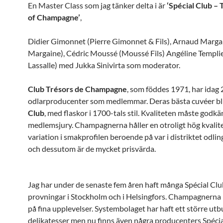
En Master Class som jag tänker delta i är
‘Spécial Club –
of Champagne’
,
Didier Gimonnet (Pierre Gimonnet & Fils), Arnaud Margai
Margaine), Cédric Moussé (Moussé Fils) Angéline Templier
Lassalle) med Jukka Sinivirta som moderator.
Club Trésors de Champagne
,
som
föddes 1971, har idag 
odlarproducenter som medlemmar. Deras bästa cuvéer bl
Club
,
med flaskor i 1700-tals stil. Kvaliteten måste godk
medlemsjury. Champagnerna håller en otroligt hög kvalit
variation i smakprofilen beroende på var i distriktet odlin
och dessutom är de mycket prisvärda.
Jag har under de senaste fem åren haft många Spécial Clu
provningar i Stockholm och i Helsingfors. Champagnerna 
på fina upplevelser. Systembolaget har haft ett större ut
delikatesser men nu finns även några producenters Spécia