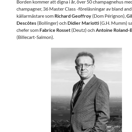
Borden kommer att digna i år, över 50 champagnehus med
champagner, 36 Master Class -föreläsningar av bland and
källarmästare som
Richard Geoffroy
(Dom Pérignon),
Gi
Descôtes
(Bollinger) och
Didier Mariotti
(G.H. Mumm) sa
chefer som
Fabrice Rosset
(Deutz) och
Antoine Roland-B
(Billecart-Salmon).