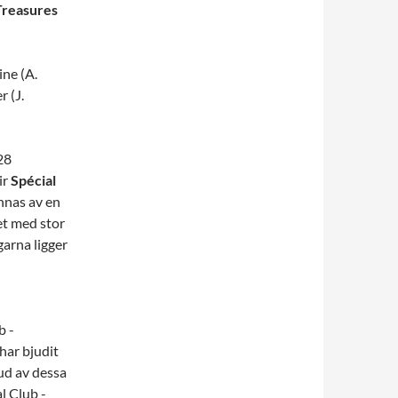
 Treasures
ne (A.
 (J.
28
ir
Spécial
ännas av en
et med stor
garna ligger
b -
har bjudit
bud av dessa
l Club -