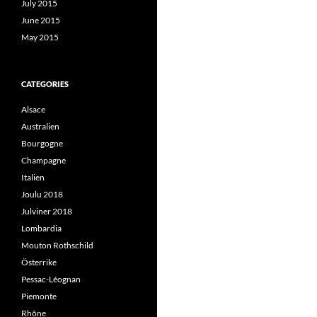
July 2015
June 2015
May 2015
CATEGORIES
Alsace
Australien
Bourgogne
Champagne
Italien
Joulu 2018
Julviner 2018
Lombardia
Mouton Rothschild
Österrike
Pessac-Léognan
Piemonte
Rhône