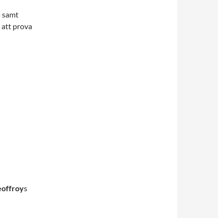
d
samt
 att prova
eoffroy
s