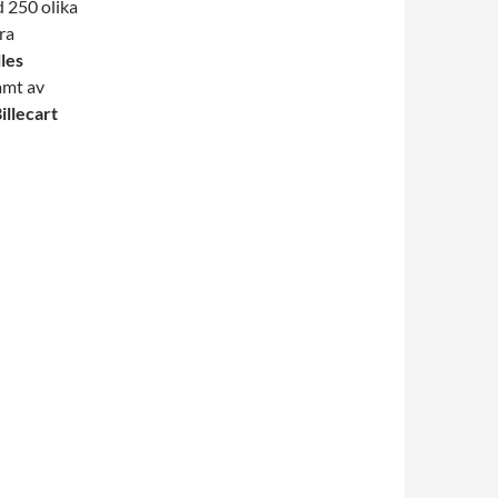
 250 olika
ra
lles
mt av
illecart