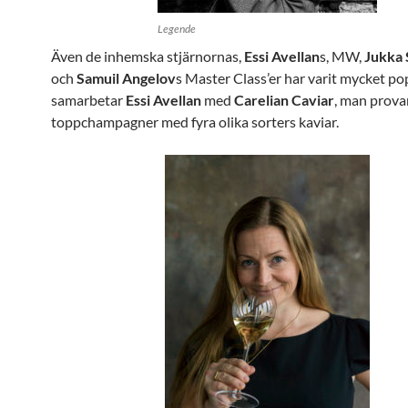
Legende
Även de inhemska stjärnornas,
Essi Avellan
s, MW,
Jukka 
och
Samuil Angelov
s Master Class’er har varit mycket pop
samarbetar
Essi Avellan
med
Carelian Caviar
, man prova
toppchampagner med fyra olika sorters kaviar.