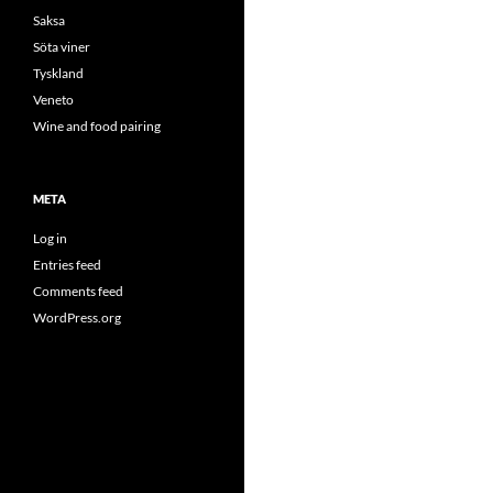
Saksa
Söta viner
Tyskland
Veneto
Wine and food pairing
META
Log in
Entries feed
Comments feed
WordPress.org