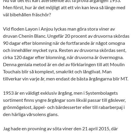
Nu var det ett kärt återseende att få prova årgången 1953.
Men först, hur är det möjligt att ett vin kan leva så länge med
väl bibehållen fräschör?
Vid floden Layon i Anjou lyckas man göra stora viner av
druvan Chenin Blanc. Ungefär 20 procent av druvorna skördas
90 dagar efter blomning när de fortfarande är något omogna
och innehåller mycket syra. Resten av druvorna skördas sent,
cirka 120 dagar efter blomning, när druvorna är övermogna.
Denna geniala metod är en del av förklaringen till att Moulin
Touchais blir så komplext, smakrikt och långlivat. Man
tillverkar vin varje år, men endast de bästa årgångarna blir MT.
1953 är en väldigt exklusiv årgång, men i Systembolagets
sortiment finns yngre årgångar som likväl passar till gåslever,
grönmögelost, äppel- och bärdesserter eller till rabarberpaj i
den härliga vårsolens glans.
Jag hade en provning av söta viner den 21 april 2015, där