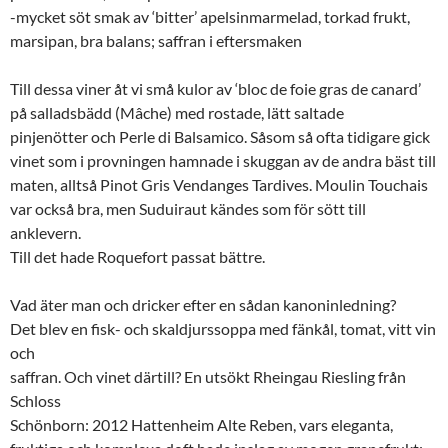
-mycket söt smak av ‘bitter’ apelsinmarmelad, torkad frukt,
marsipan, bra balans; saffran i eftersmaken
Till dessa viner åt vi små kulor av ‘bloc de foie gras de canard’
på salladsbädd (Mâche) med rostade, lätt saltade
pinjenötter och Perle di Balsamico. Såsom så ofta tidigare gick
vinet som i provningen hamnade i skuggan av de andra bäst till
maten, alltså Pinot Gris Vendanges Tardives. Moulin Touchais
var också bra, men Suduiraut kändes som för sött till
anklevern.
Till det hade Roquefort passat bättre.
Vad äter man och dricker efter en sådan kanoninledning?
Det blev en fisk- och skaldjurssoppa med fänkål, tomat, vitt vin
och
saffran. Och vinet därtill? En utsökt Rheingau Riesling från
Schloss
Schönborn: 2012 Hattenheim Alte Reben, vars eleganta,