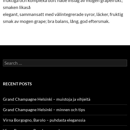
fruktiga och komplexa doft hade inslag av mogen grapefrukt;
smaken likaså
elegant, sammansatt med välintegrerade syror, läcker, fruktig
smak av mogen grape; bra balans, lång, god eftersmak.
Search
for:
RECENT POSTS
Grand Champagne Helsinki – muistoja ja vihjeitä
Grand Champagne Helsinki – minnen och tips
Virna Borgogno, Barolo – puhdasta eleganssia