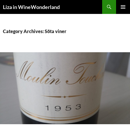
Skip
Search
Liza in WineWonderland
to
PRIMAR
content
MENU
Category Archives: Söta viner