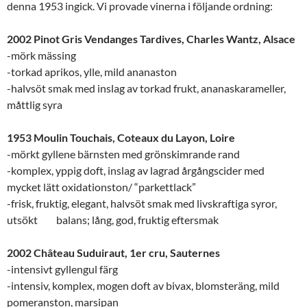
denna 1953 ingick. Vi provade vinerna i följande ordning:
2002 Pinot Gris Vendanges Tardives, Charles Wantz, Alsace
-mörk mässing
-torkad aprikos, ylle, mild ananaston
-halvsöt smak med inslag av torkad frukt, ananaskarameller,
måttlig syra
1953 Moulin Touchais, Coteaux du Layon, Loire
-mörkt gyllene bärnsten med grönskimrande rand
-komplex, yppig doft, inslag av lagrad årgångscider med
mycket lätt oxidationston/ “parkettlack”
-frisk, fruktig, elegant, halvsöt smak med livskraftiga syror,
utsökt balans; lång, god, fruktig eftersmak
2002 Château Suduiraut, 1er cru, Sauternes
-intensivt gyllengul färg
-intensiv, komplex, mogen doft av bivax, blomsteräng, mild
pomeranston, marsipan