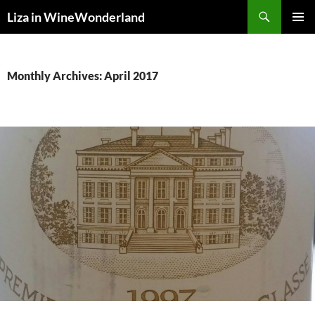
Skip
Search
Liza in WineWonderland
to
PRIMAR
content
MENU
Monthly Archives: April 2017