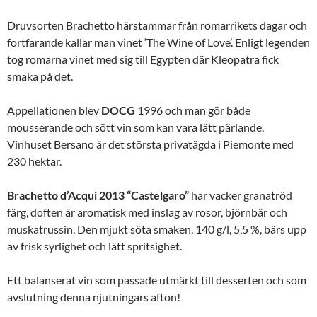
Druvsorten Brachetto härstammar från romarrikets dagar och
fortfarande kallar man vinet ‘The Wine of Love’. Enligt legenden
tog romarna vinet med sig till Egypten där Kleopatra fick
smaka på det.
Appellationen blev
DOCG
1996 och man gör både
mousserande och sött vin som kan vara lätt pärlande.
Vinhuset Bersano är det största privatägda i Piemonte med
230 hektar.
Brachetto d’Acqui 2013 “Castelgaro”
har vacker granatröd
färg, doften är aromatisk med inslag av rosor, björnbär och
muskatrussin. Den mjukt söta smaken, 140 g/l, 5,5 %, bärs upp
av frisk syrlighet och lätt spritsighet.
Ett balanserat vin som passade utmärkt till desserten och som
avslutning denna njutningars afton!