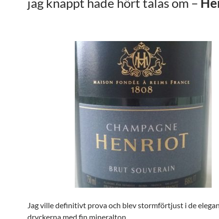
jag knappt hade hört talas om –
He
Jag ville definitivt prova och blev stormförtjust i de elega
dryckerna med fin mineralton.