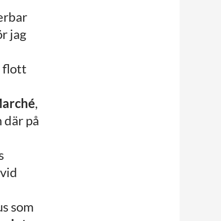
derbar
ör jag
flott
Marché
,
h där på
s
 vid
us som