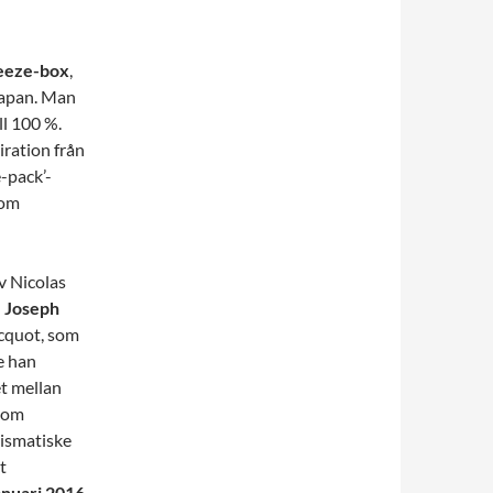
eeze-box
,
Japan. Man
ll 100 %.
iration från
-pack’-
som
v Nicolas
n
Joseph
cquot, som
e han
t mellan
nom
ismatiske
t
anuari 2016