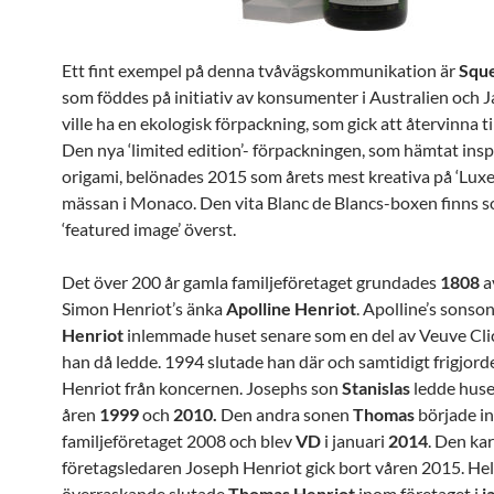
Ett fint exempel på denna tvåvägskommunikation är
Squ
som föddes på initiativ av konsumenter i Australien och 
ville ha en ekologisk förpackning, som gick att återvinna ti
Den nya ‘limited edition’- förpackningen, som hämtat insp
origami, belönades 2015 som årets mest kreativa på ‘Luxe
mässan i Monaco. Den vita Blanc de Blancs-boxen finns 
‘featured image’ överst.
De
t över 200 år gamla familjeföretaget grundades
1808
a
Simon Henriot’s änka
Apolline Henriot
. Apolline’s sonso
Henriot
inlemmade huset senare som en del av Veuve Cli
han då ledde. 1994 slutade han där och samtidigt frigjord
Henriot från koncernen. Josephs son
Stanislas
ledde huse
åren
1999
och
2010.
Den andra sonen
Thomas
började i
familjeföretaget 2008 och blev
VD
i januari
2014
.
Den kar
företagsledaren Joseph Henriot gick bort våren 2015. Hel
överraskande slutade
Thomas Henriot
inom företaget i
j