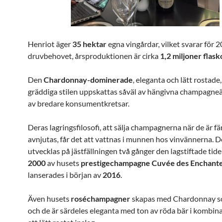
Henriot äger
35 hektar
egna vingårdar, vilket svarar för 
druvbehovet, årsproduktionen är cirka
1,2 miljoner flask
Den
Chardonnay-dominerade
, eleganta och lätt rostade
gräddiga stilen uppskattas såväl av hängivna champagne
av bredare konsumentkretsar.
Deras lagringsfilosofi, att sälja champagnerna när de är fä
avnjutas, får det att vattnas i munnen hos vinvännerna. D
utvecklas på jästfällningen två gånger den lagstiftade tid
2000
av husets
prestigechampagne Cuvée des Enchante
lanserades i början av
2016
.
Även husets
roséchampagner
skapas med Chardonnay s
och de är särdeles eleganta med ton av röda bär i kombin