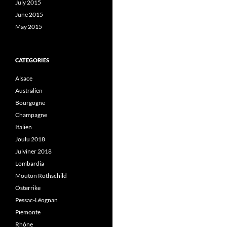
July 2015
June 2015
May 2015
CATEGORIES
Alsace
Australien
Bourgogne
Champagne
Italien
Joulu 2018
Julviner 2018
Lombardia
Mouton Rothschild
Österrike
Pessac-Léognan
Piemonte
Rhône