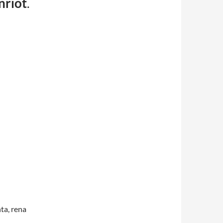
nriot
.
nta, rena