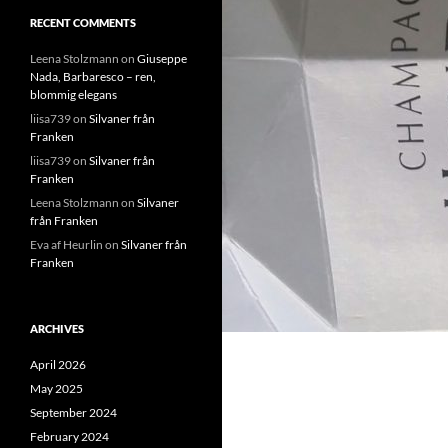
RECENT COMMENTS
Leena Stolzmann
on
Giuseppe
Nada, Barbaresco – ren,
blommig elegans
liisa739
on
Silvaner från
Franken
liisa739
on
Silvaner från
Franken
Leena Stolzmann
on
Silvaner
från Franken
Eva af Heurlin
on
Silvaner från
Franken
ARCHIVES
April 2026
May 2025
September 2024
February 2024