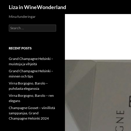
Search
Liza in WineWonderland
Skip
Mina funderingar
to
Search
content
for:
RECENT POSTS
Grand Champagne Helsinki –
muistoja ja vihjeitä
Grand Champagne Helsinki –
minnen och tips
Virna Borgogno, Barolo –
puhdasta eleganssia
Virna Borgogno, Barolo – ren
elegans
Champagne Gosset – viinillistä
samppanjaa, Grand
Champagne Helsinki 2024