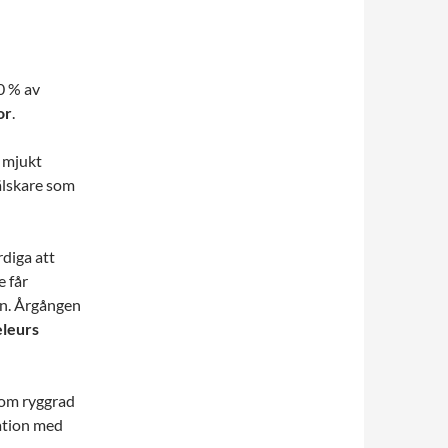
20 % av
or
.
, mjukt
älskare som
rdiga att
e får
en. Årgången
leurs
om ryggrad
ation med