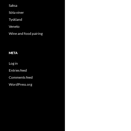
Saksa
Söta viner
Tyskland
Veneto
Wine and food pairing
META
Log in
Entries feed
Comments feed
WordPress.org