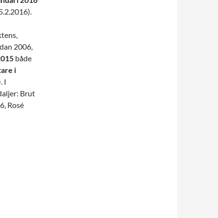
5.2.2016).
ktens,
edan 2006,
2015
både
are i
 I
aljer: Brut
06, Rosé