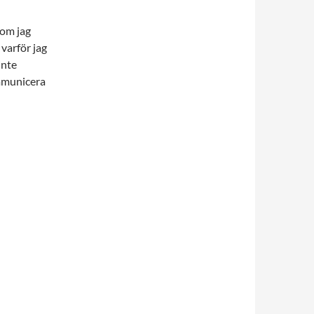
som jag
 varför jag
inte
ommunicera