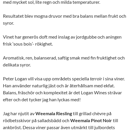
med mycket sol, lite regn och milda temperaturer.
Resultatet blev mogna druvor med bra balans mellan frukt och
syror.
Vinet har generös doft med inslag av jordgubbe och aningen
frisk ‘sous bois’- rökighet.
Aromatisk, ren, balanserad, saftig smak med fin fruktighet och
delikata syror.
Peter Logan vill visa upp områdets speciella
terroir
i sina viner.
Han använder naturlig jäst och är återhållsam med ekfat.
Balans, fräschör och komplexitet är det Logan Wines strävar
efter och det tycker jag han lyckas med!
Jag har njutit av
Weemala Riesling
till grillad chèvre på
rödbetsskivor på salladsbädd och
Weemala Pinot Noir
till
ankbröst. Dessa viner passar även utmärkt till julbordets