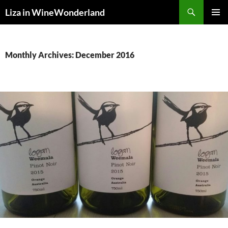
Skip
Search
Liza in WineWonderland
to
PRIMAR
content
MENU
Monthly Archives: December 2016