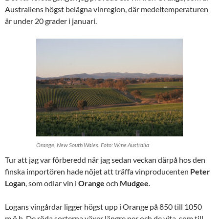
Australiens högst belägna vinregion, där medeltemperaturen
är under 20 grader i januari.
Orange, New South Wales. Foto: Wine Australia
Tur att jag var förberedd när jag sedan veckan därpå hos den
finska importören hade nöjet att träffa vinproducenten
Peter
Logan
, som odlar vin i
Orange
och
Mudgee
.
Logans vingårdar ligger högst upp i Orange på 850 till 1050
m.ö.h. De röda sorterna växer längre ner och de vita, som till