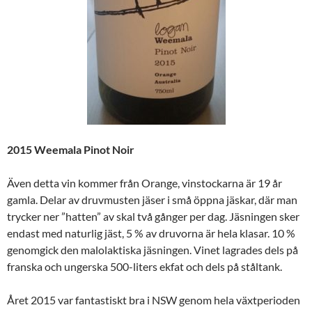
2015 Weemala Pinot Noir
Även detta vin kommer från Orange,
vinstockarna är 19 år
gamla. Delar av druvmusten jäser i små öppna jäskar, där man
trycker ner ”hatten” av skal två gånger per dag. Jäsningen sker
endast med naturlig jäst, 5 % av druvorna är hela klasar. 10 %
genomgick den malolaktiska jäsningen. Vinet lagrades dels på
franska och ungerska 500-liters ekfat och dels på ståltank.
Året 2015 var fantastiskt bra i NSW genom hela växtperioden