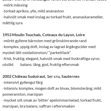
-mörk mässing
-torkad aprikos, ylle, mild ananaston
-halvsöt smak med inslag av torkad frukt, ananaskarameller,
måttlig syra
1953 Moulin Touchais, Coteaux du Layon, Loire
-mörkt gyllene bärnsten med grönskimrande rand
-komplex, yppig doft, inslag av lagrad årgångscider med
mycket lätt oxidationston/ “parkettlack”
-frisk, fruktig, elegant, halvsöt smak med livskraftiga syror,
utsökt balans; lång, god, fruktig eftersmak
2002 Château Suduiraut, 1er cru, Sauternes
-intensivt gyllengul färg
-intensiv, komplex, mogen doft av bivax, blomsteräng, mild
pomeranston, marsipan
-mycket söt smak av ‘bitter’ apelsinmarmelad, torkad frukt,
marsipan, bra balans; saffran i eftersmaken