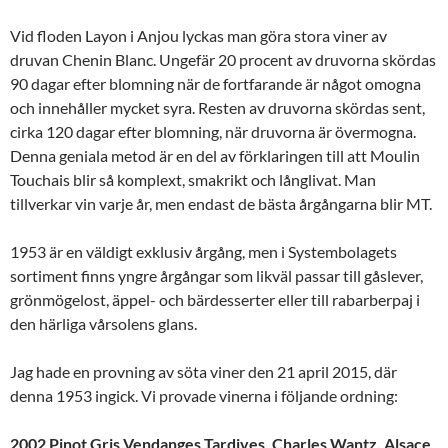
Vid floden Layon i Anjou lyckas man göra stora viner av
druvan Chenin Blanc. Ungefär 20 procent av druvorna skördas
90 dagar efter blomning när de fortfarande är något omogna
och innehåller mycket syra. Resten av druvorna skördas sent,
cirka 120 dagar efter blomning, när druvorna är övermogna.
Denna geniala metod är en del av förklaringen till att Moulin
Touchais blir så komplext, smakrikt och långlivat. Man
tillverkar vin varje år, men endast de bästa årgångarna blir MT.
1953 är en väldigt exklusiv årgång, men i Systembolagets
sortiment finns yngre årgångar som likväl passar till gåslever,
grönmögelost, äppel- och bärdesserter eller till rabarberpaj i
den härliga vårsolens glans.
Jag hade en provning av söta viner den 21 april 2015, där
denna 1953 ingick. Vi provade vinerna i följande ordning:
2002 Pinot Gris Vendanges Tardives, Charles Wantz, Alsace