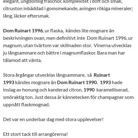
elegant, ungdomlig fräschör, komplexitet i doft och smak,
citruston inbäddad i gomsmekande, aningen rökiga mineraler;
lång, läcker eftersmak.
Dom
Ruinart
1996
, ur flaska, kändes lite mognare än
beskrivningen ovan, men definitivt inte Dom Ruinart 1996, ur
magnum, utan tvärtom var skillnaden stor. Vinerna utvecklas
ju långsammare och bättre i magnumflaskor. Bara man har
tålamod att vänta.
Stora
årgångar utvecklas långsammare, så
Ruinart
1993
kändes mognare än
Dom
Ruinart
1990. 1993
hade
inslag av honung och kanderad citron,
1990
karamelliserad,
smöraktig ton. Just dessa är kännetecken för champagner som
uppnått flaskmognad.
Det var en underbar dag med stora upplevelser!
Ett stort tack till arrangörerna!