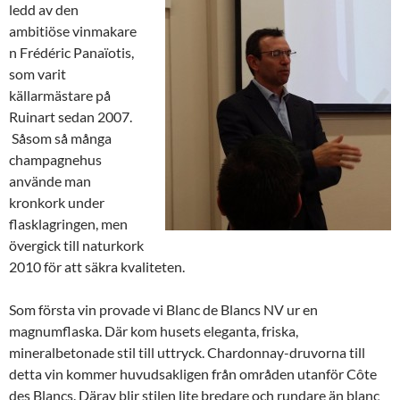
ledd av den
ambitiöse vinmakare
n Frédéric Panaïotis,
som varit
källarmästare på
Ruinart sedan 2007.
Såsom så många
champagnehus
använde man
kronkork under
flasklagringen, men
övergick till naturkork
2010 för att säkra kvaliteten.
Som första vin provade vi Blanc de Blancs NV ur en
magnumflaska. Där kom husets eleganta, friska,
mineralbetonade stil till uttryck. Chardonnay-druvorna till
detta vin kommer huvudsakligen från områden utanför Côte
des Blancs. Därav blir stilen lite bredare och rundare än blanc