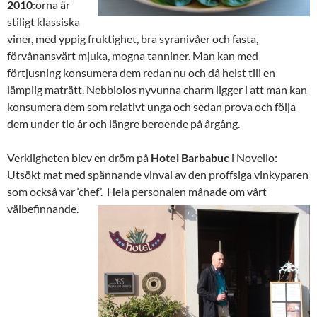
2010
:orna är
stiligt klassiska
viner, med yppig fruktighet, bra syranivåer och fasta,
förvånansvärt mjuka, mogna tanniner. Man kan med
förtjusning konsumera dem redan nu och då helst till en
lämplig maträtt. Nebbiolos nyvunna charm ligger i att man kan
konsumera dem som relativt unga och sedan prova och följa
dem under tio år och längre beroende på årgång.
Verkligheten blev en dröm på
Hotel
Barbabuc
i Novello:
Utsökt mat med spännande vinval av den proffsiga vinkyparen
som också var ‘chef’. Hela personalen månade om vårt
välbefinnande.