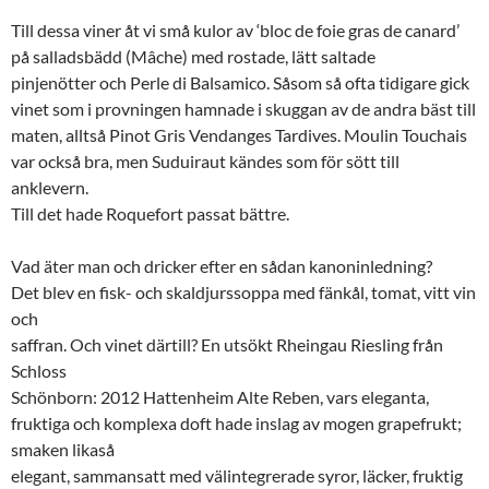
Till dessa viner åt vi små kulor av ‘bloc de foie gras de canard’
på salladsbädd (Mâche) med rostade, lätt saltade
pinjenötter och Perle di Balsamico. Såsom så ofta tidigare gick
vinet som i provningen hamnade i skuggan av de andra bäst till
maten, alltså Pinot Gris Vendanges Tardives. Moulin Touchais
var också bra, men Suduiraut kändes som för sött till
anklevern.
Till det hade Roquefort passat bättre.
Vad äter man och dricker efter en sådan kanoninledning?
Det blev en fisk- och skaldjurssoppa med fänkål, tomat, vitt vin
och
saffran. Och vinet därtill? En utsökt Rheingau Riesling från
Schloss
Schönborn: 2012 Hattenheim Alte Reben, vars eleganta,
fruktiga och komplexa doft hade inslag av mogen grapefrukt;
smaken likaså
elegant, sammansatt med välintegrerade syror, läcker, fruktig