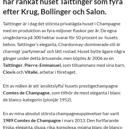
har rankat huset Taittinger som fyra
efter Krug, Bollinger och Salon.
Taittinger är i dag det största privatägda huset i Champagne
med en produktion av fyra miljoner flaskor per år. De egna
vingårdarna på 300 hektar svarar för 50 procent av husets
behov. Taittinger’s eleganta, Chardonnay-dominerade stil är
charmigt ‘parfymerad’ och lätt rostad. Huset bytte ägare några
gånger under detta årtusende, men köptes år 2006 av en
Taittinger
,
Pierre-Emmanuel
, som tillsammans med sina barn,
Clovis
och
Vitalie
, arbetar i företaget.
Ett av målen är att ‘ansiktslyfta’ husets prestigechampagne
Comtes
de
Champagne
, som tillhör de mest eleganta i blanc
de blancs-kategorin (pionjär 1952).
En av mina absolut största champagneupplevelser har varit
1989
Comtes
de
Champagne
i mars 2013. Den fortfarande
friska, eleganta, djupa, rika, komplexa, mogna blanc de blancs-