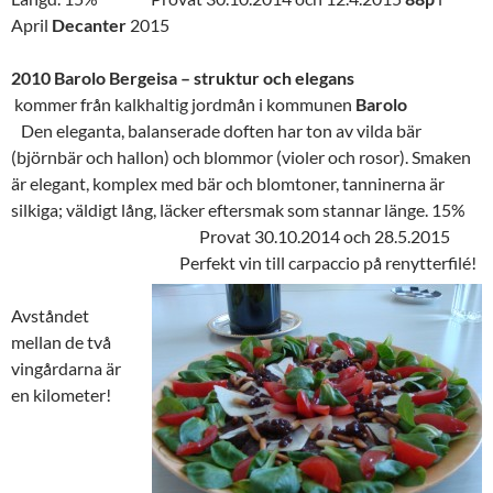
April
Decanter
2015
2010 Barolo Bergeisa – struktur och elegans
kommer från kalkhaltig jordmån i kommunen
Barolo
Den eleganta, balanserade doften har ton av vilda bär
(björnbär och hallon) och blommor (violer och rosor). Smaken
är elegant, komplex med bär och blomtoner, tanninerna är
silkiga; väldigt lång, läcker eftersmak som stannar länge. 15%
Provat 30.10.2014 och 28.5.2015
Perfekt vin till carpaccio på renytterfilé!
Avståndet
mellan de två
vingårdarna är
en kilometer!