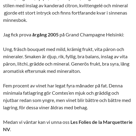
stilen med inslag av kanderad citron, kvittengelé och mineral
gjorde ett stort intryck och finns fortfarande kvar i sinnenas
minnesbok.
Jag fick prova
årgång
2005
på Grand Champagne Helsinki:
Ung, fräsch bouquet med mild, krämig frukt, vita päron och
mineraler. Smaken är djup, rik, fyllig, bra balans, inslag av vita
päron, litchi, grädde och mineral. Generös frukt, bra syra, lång
aromatisk eftersmak med mineralton.
Fem procent av vinet har legat fyra månader på fat. Denna
minimala fatlagring gör Comtes’en mjuk och gräddig och
njutbar redan som yngre, men vinet blir bättre och bättre med
lagring, för dessa viner åldras med behag.
Medan vi väntar kan vi unna oss
Les
Folies
de
la
Marquetterie
NV
.