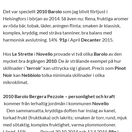
Det var speciellt
2010 Barolo
som jag blivit förtjust i
Helsingfors i början av 2014. Så även nu: Rena, fruktiga aromer
av röda bär, tobak, läder, aningen flinta; smaken är klassisk,
komplex, kryddig, med sträva tanniner, bra balans med
harmonisk avslutning. 14%
91p
i April
Decanter
2015.
Hos
Le
Strette
i
Novello
provade vi två olika
Barolo
av den
mycket bra årgången
2010
. De är strålande exempel på hur
skillnader i
‘terroir’
kan uttrycka sig i glaset. Precis som
Pinot
Noir
kan
Nebbiolo
tolka minimala skillnader i olika
mikroklimat.
2010 Barolo Bergera Pezzole – personlighet och kraft
kommer från lerhaltig jordmån i kommunen
Novello
Den sammansatta, kryddiga doften har inslag av kanel,
torkad frukt (fruktkaka) och lakrits; smaken är torr, rund, mjuk
med sötaktig, komplex fruktighet, varma plommontoner.
Längd. 15% Provat 30.10.2014 och 12.4.2015
88p
i