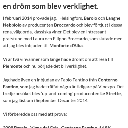
en dröm som blev verklighet.
I februari 2014 provade jag, i Helsingfors,
Barolo
och
Langhe
Nebbiolo
av producenten
Broccardo
och blev förtjust i dessa
rena, välgjorda, klassiska viner. Det blev en intressant
pratstund med Laura och Filippo Broccardo, som slutade med
att jag blev inbjuden till
Monforte
d’Alba
.
Vi är två vinvänner som länge hade drömt om att resa till
Piemonte
och nu började det bli verklighet.
Jag hade även en inbjudan av Fabio Fantino från
Conterno
Fantino
, som jag hade träffat några år tidigare på Vinexpo. Det
tredje besöket blev ‘up-and-coming’ producenten
Le
Strette
,
som jag läst om i September Decanter 2014.
Vi förberedde oss med att prova:
2009 Barolo, Vigna del Gris, Conterno Fantino
14,5%