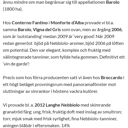
ännu mindre om man begränsar sig till appellationen
Barolo
(1800 ha).
Hos
Conterno Fantino
i
Monforte d’Alba
provade vi bl.a.
samma
Barolo
,
Vigna
del
Gris
som ovan, men av årgång
2006
,
som är ‘outstanding’ medan 2009 är ‘very good’. När 2009
redan generöst bjöd på Nebbiolo-aromer, bjöd 2006 på löften
om potential. Den var elegant, komplex och fruktig med
välintegrerade tanniner, som fyllde hela gommen. Definitivt ett
‘vin de garde’!
Precis som hos förra producenten satt vi även hos
Broccardo
i
ett högt beläget provningsrum med panoramafönster mot
sluttningar av vinrankor i höstens vackra kulörer.
Vi provade bl. a.
2012 Langhe Nebbiolo
med skimrande
granatröd färg; ung, frisk, fruktig doft med inslag av smultron;
torr, mjuk smak med frisk syrlighet, fina Nebbiolo-tanniner,
aningen blåbär i eftersmaken. 14%