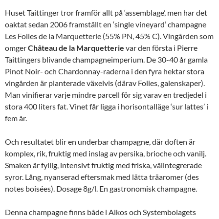
Huset Taittinger tror framför allt på ‘assemblage’, men har det
oaktat sedan 2006 framställt en ‘single vineyard’ champagne
Les Folies de la Marquetterie (55% PN, 45% C). Vingården som
omger
Château
de
la
Marquetterie
var den första i Pierre
Taittingers blivande champagneimperium. De 30-40 år gamla
Pinot Noir- och Chardonnay-raderna i den fyra hektar stora
vingården är planterade växelvis (därav Folies, galenskaper).
Man vinifierar varje mindre parcell för sig varav en tredjedel i
stora 400 liters fat. Vinet får ligga i horisontalläge ‘sur lattes’ i
fem år.
Och resultatet blir en underbar champagne, där doften är
komplex, rik, fruktig med inslag av persika, brioche och vanilj.
Smaken är fyllig, intensivt fruktig med friska, välintegrerade
syror. Lång, nyanserad eftersmak med lätta träaromer (des
notes boisées). Dosage 8g/l. En gastronomisk champagne.
Denna champagne finns både i Alkos och Systembolagets