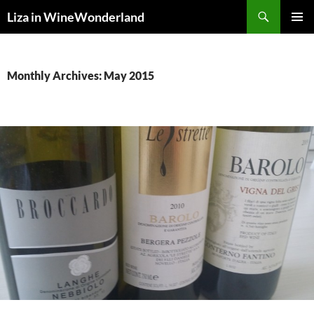
Skip
Search
Liza in WineWonderland
to
PRIMAR
content
MENU
Monthly Archives: May 2015