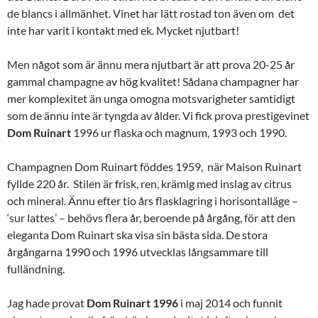
de blancs i allmänhet. Vinet har lätt rostad ton även om det
inte har varit i kontakt med ek. Mycket njutbart!
Men något som är ännu mera njutbart är att prova 20-25 år
gammal champagne av hög kvalitet! Sådana champagner har
mer komplexitet än unga omogna motsvarigheter samtidigt
som de ännu inte är tyngda av ålder. Vi fick prova prestigevinet
Dom
Ruinart
1996 ur flaska och magnum, 1993 och 1990.
Champagnen Dom Ruinart föddes 1959, när Maison Ruinart
fyllde 220 år. Stilen är frisk, ren, krämig med inslag av citrus
och mineral. Ännu efter tio års flasklagring i horisontalläge –
‘sur lattes’ – behövs flera år, beroende på årgång, för att den
eleganta Dom Ruinart ska visa sin bästa sida. De stora
årgångarna 1990 och 1996 utvecklas långsammare till
fulländning.
Jag hade provat
Dom
Ruinart 1996
i maj 2014 och funnit