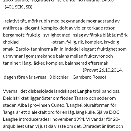
(401 SEK , SB)
-relativt tät, mörk rubin med begynnande mognadsrand av
antikrosa -elegant, komplex doft av violer, torkade rosor,
bergamott; fruktig syrlighet med inslag av färska blåbär, mörk
choklad -stram, fyllig, rik, komplex, kryddig
smak; Barolo-tanninerna är inlindade i elegant fruktighet som
utmynnar i gomsmekande balans mellan fruktsyror och
tanniner; lång, läcker, komplex, balanserad eftersmak
(Provat 26.10.2014,
dagen före vår avresa, 3 bicchieri i Gambero Rosso)
Vyerna i det disbeslöjade landskapet
Langhe
trollband oss.
Deldistriktet ligger öster om floden Tanaro och söder om
staden Alba i provinsen Cuneo. ‘Langhe’, pluralformen för
‘langa’ är ett dialektalt ord för en låg, lång kulle. Själva
DOC
Langhe
introducerades i november 1994. Vi var där för 20-
årsjubileet utan vi just då visste om det. Området är litet och