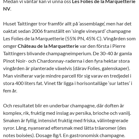
Medan vi väntar kan vi unna oss
Les
Folies
de
la
Marquetterie
NV
.
Huset Taittinger tror framför allt på ‘assemblage’, men har det
oaktat sedan 2006 framställt en ‘single vineyard’ champagne
Les Folies de la Marquetterie (55% PN, 45% C). Vingården som
omger
Château
de
la
Marquetterie
var den första i Pierre
Taittingers blivande champagneimperium. De 30-40 år gamla
Pinot Noir- och Chardonnay-raderna i den fyra hektar stora
vingården är planterade växelvis (därav Folies, galenskaper).
Man vinifierar varje mindre parcell för sig varav en tredjedel i
stora 400 liters fat. Vinet får ligga i horisontalläge ‘sur lattes’ i
fem år.
Och resultatet blir en underbar champagne, där doften är
komplex, rik, fruktig med inslag av persika, brioche och vanilj.
Smaken är fyllig, intensivt fruktig med friska, välintegrerade
syror. Lång, nyanserad eftersmak med lätta träaromer (des
notes boisées). Dosage 8g/l. En gastronomisk champagne.