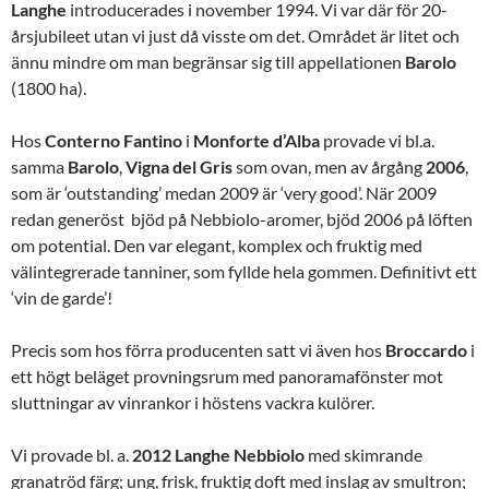
Langhe
introducerades i november 1994. Vi var där för 20-
årsjubileet utan vi just då visste om det. Området är litet och
ännu mindre om man begränsar sig till appellationen
Barolo
(1800 ha).
Hos
Conterno Fantino
i
Monforte d’Alba
provade vi bl.a.
samma
Barolo
,
Vigna
del
Gris
som ovan, men av årgång
2006
,
som är ‘outstanding’ medan 2009 är ‘very good’. När 2009
redan generöst bjöd på Nebbiolo-aromer, bjöd 2006 på löften
om potential. Den var elegant, komplex och fruktig med
välintegrerade tanniner, som fyllde hela gommen. Definitivt ett
‘vin de garde’!
Precis som hos förra producenten satt vi även hos
Broccardo
i
ett högt beläget provningsrum med panoramafönster mot
sluttningar av vinrankor i höstens vackra kulörer.
Vi provade bl. a.
2012 Langhe Nebbiolo
med skimrande
granatröd färg; ung, frisk, fruktig doft med inslag av smultron;