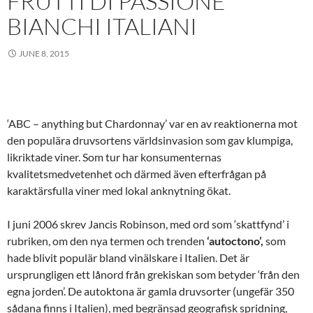
FRUTTI DI PASSIONE
BIANCHI ITALIANI
JUNE 8, 2015
‘ABC – anything but Chardonnay’ var en av reaktionerna mot
den populära druvsortens världsinvasion som gav klumpiga,
likriktade viner. Som tur har konsumenternas
kvalitetsmedvetenhet och därmed även efterfrågan på
karaktärsfulla viner med lokal anknytning ökat.
I juni 2006 skrev Jancis Robinson, med ord som ‘skattfynd’ i
rubriken, om den nya termen och trenden
‘autoctono’,
som
hade blivit populär bland vinälskare i Italien. Det är
ursprungligen ett lånord från grekiskan som betyder ‘från den
egna jorden’. De autoktona är gamla druvsorter (ungefär 350
sådana finns i Italien), med begränsad geografisk spridning,