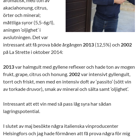
aromatisk, med ton av
akaciahonung, citrus,
örter och mineral;
måttliga syror (5,5-6g/l),
aningen ‘oljighet’ i
avslutningen. Det var
intressant att få prova både årgången
2013
(12,5%) och
2002
på La Strette i oktober 2014:
2013
var halmgult med gyllene reflexer och hade ton av mogen
frukt, grape, citrus och honung.
2002
var intensivt gyllengult,
torrt och friskt, men med en intensiv doft av ‘passito’ (sött vin
av torkade druvor)
,
smak av mineral och sälta samt ‘oljighet’.
Intressant att ett vin med så pass låg syra har sådan
lagringspotential.
I slutet av maj besökte några italienska vinproducenter
Helsingfors och jag hade förmånen att få prova några för mig