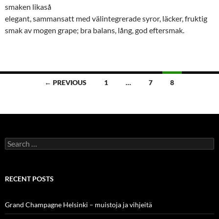
smaken likaså
elegant, sammansatt med välintegrerade syror, läcker, fruktig
smak av mogen grape; bra balans, lång, god eftersmak.
Posts
← PREVIOUS
1
…
7
8
navigation
Search
for:
RECENT POSTS
Grand Champagne Helsinki – muistoja ja vihjeitä