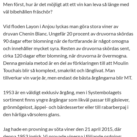
Men först, hur är det möjligt att ett vin kan leva så länge med
väl bibehållen fräschör?
Vid floden Layon i Anjou lyckas man göra stora viner av
druvan Chenin Blanc. Ungefär 20 procent av druvorna skördas
90 dagar efter blomning när de fortfarande är något omogna
och innehåller mycket syra. Resten av druvorna skördas sent,
cirka 120 dagar efter blomning, när druvorna är övermogna.
Denna geniala metod är en del av förklaringen till att Moulin
Touchais blir så komplext, smakrikt och långlivat. Man
tillverkar vin varje år, men endast de bästa årgångarna blir MT.
1953 är en väldigt exklusiv årgång, men i Systembolagets
sortiment finns yngre årgångar som likväl passar till gåslever,
grönmögelost, äppel- och bärdesserter eller till rabarberpaj i
den härliga vårsolens glans.
Jag hade en provning av söta viner den 21 april 2015, där
denna 1953 ingick. Vi provade vinerna i följande ordning: