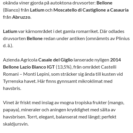
okända viner gjorda på autoktona druvsorter:
Bellone
(Bianco) från
Latium
och
Moscatello
di
Castiglione
a
Casauria
från
Abruzzo
.
Latium
var kärnområdet i det gamla romarriket. Där odlades
druvsorten
Bellone
redan under antiken (omnämnts av Plinius
d. ä.).
Azienda Agricola
Casale
del
Giglio
lanserade nyligen
2014
Bellone Lazio Bianco IGT
(13,5%), från området Castelli
Romani – Monti Lepini, som sträcker sig ända till kusten vid
Tyrrenska havet. Här finns gynnsamt mikroklimat med
havsbris.
Vinet är friskt med inslag av mogna tropiska frukter (mango,
papaya), mineraler och aningen kryddighet med sälta av
havsbrisen. Torrt, elegant, balanserat med längd; perfekt
skaldjursvin.