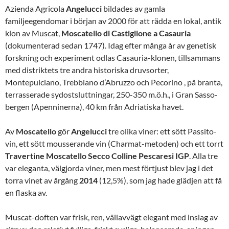
Azienda Agricola
Angelucci
bildades av gamla
familjeegendomar i början av 2000 för att rädda en lokal, antik
klon av Muscat,
Moscatello di Castiglione a Casauria
(dokumenterad sedan 1747). Idag efter många år av genetisk
forskning och experiment odlas Casauria-klonen, tillsammans
med distriktets tre andra historiska druvsorter,
Montepulciano, Trebbiano d’Abruzzo och Pecorino , på branta,
terrasserade sydostsluttningar, 250-350 m.ö.h., i Gran Sasso-
bergen (Apenninerna), 40 km från Adriatiska havet.
Av
Moscatello
gör
Angelucci
tre olika viner: ett sött Passito-
vin, ett sött mousserande vin (Charmat-metoden) och ett torrt
Travertine
Moscatello
Secco
Colline
Pescaresi IGP
. Alla tre
var eleganta, välgjorda viner, men mest förtjust blev jag i det
torra vinet av årgång
2014
(12,5%), som jag hade glädjen att få
en flaska av.
Muscat-doften var frisk, ren, vällavvägt elegant med inslag av