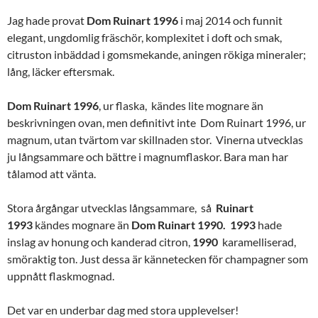
Jag hade provat
Dom
Ruinart 1996
i maj 2014 och funnit
elegant, ungdomlig fräschör, komplexitet i doft och smak,
citruston inbäddad i gomsmekande, aningen rökiga mineraler;
lång, läcker eftersmak.
Dom
Ruinart
1996
, ur flaska, kändes lite mognare än
beskrivningen ovan, men definitivt inte Dom Ruinart 1996, ur
magnum, utan tvärtom var skillnaden stor. Vinerna utvecklas
ju långsammare och bättre i magnumflaskor. Bara man har
tålamod att vänta.
Stora
årgångar utvecklas långsammare, så
Ruinart
1993
kändes mognare än
Dom
Ruinart
1990. 1993
hade
inslag av honung och kanderad citron,
1990
karamelliserad,
smöraktig ton. Just dessa är kännetecken för champagner som
uppnått flaskmognad.
Det var en underbar dag med stora upplevelser!