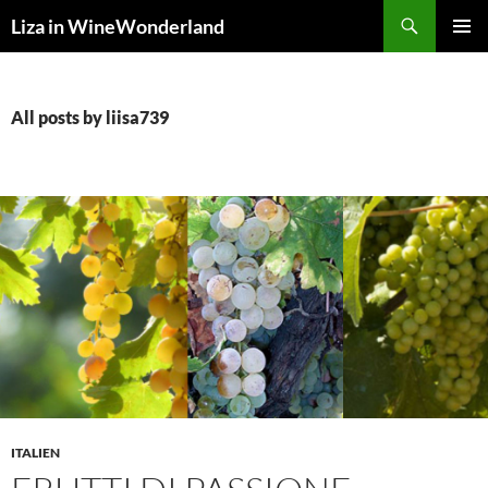
Skip
Search
Liza in WineWonderland
to
PRIMAR
content
MENU
All posts by liisa739
ITALIEN