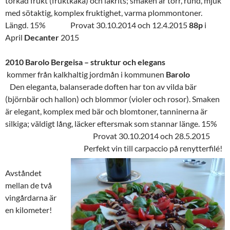
torkad frukt (fruktkaka) och lakrits; smaken är torr, rund, mjuk
med sötaktig, komplex fruktighet, varma plommontoner.
Längd. 15% Provat 30.10.2014 och 12.4.2015
88p
i
April
Decanter
2015
2010 Barolo Bergeisa – struktur och elegans
kommer från kalkhaltig jordmån i kommunen
Barolo
Den eleganta, balanserade doften har ton av vilda bär
(björnbär och hallon) och blommor (violer och rosor). Smaken
är elegant, komplex med bär och blomtoner, tanninerna är
silkiga; väldigt lång, läcker eftersmak som stannar länge. 15%
Provat 30.10.2014 och 28.5.2015
Perfekt vin till carpaccio på renytterfilé!
Avståndet
mellan de två
vingårdarna är
en kilometer!