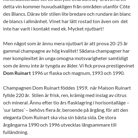
detta vin kommer huvudsakligen från områden utanför Côte
des Blancs. Därav blir stilen lite bredare och rundare än blanc
de blancs i allmänhet. Vinet har lätt rostad ton även om det
inte har varit i kontakt med ek. Mycket njutbart!
Men något som är ännu mera njutbart är att prova 20-25 år
gammal champagne av hög kvalitet! Sådana champagner har
mer komplexitet än unga omogna motsvarigheter samtidigt
som de ännu inte är tyngda av ålder. Vi fick prova prestigevinet
Dom
Ruinart
1996 ur flaska och magnum, 1993 och 1990.
Champagnen Dom Ruinart föddes 1959, när Maison Ruinart
fyllde 220 år. Stilen är frisk, ren, krämig med inslag av citrus
och mineral. Ännu efter tio års flasklagring i horisontalläge –
‘sur lattes’ – behövs flera år, beroende på årgång, för att den
eleganta Dom Ruinart ska visa sin bästa sida. De stora
årgångarna 1990 och 1996 utvecklas långsammare till
fulländning.