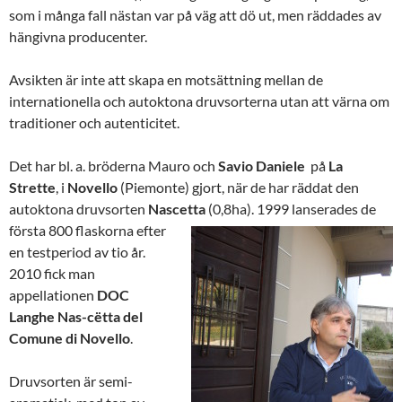
som i många fall nästan var på väg att dö ut, men räddades av
hängivna producenter.
Avsikten är inte att skapa en motsättning mellan de
internationella och autoktona druvsorterna utan att värna om
traditioner och autenticitet.
Det har bl. a. bröderna Mauro och
Savio
Daniele
på
La
Strette
, i
Novello
(Piemonte) gjort, när de har räddat den
autoktona druvsorten
Nascetta
(0,8ha). 1999 lanserades de
första 800
flaskorna efter
en testperiod av tio år.
2010 fick man
appellationen
DOC
Langhe
Nas-cëtta del
Comune di Novello
.
Druvsorten är semi-