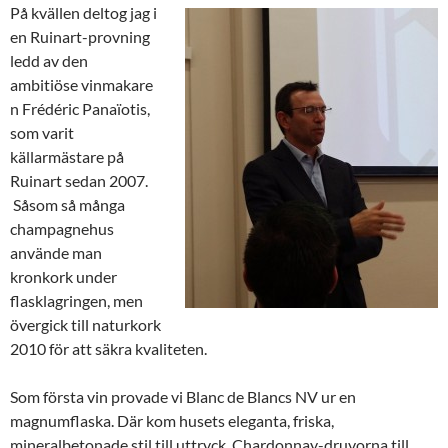
På kvällen deltog jag i
en Ruinart-provning
ledd av den
ambitiöse vinmakare
n Frédéric Panaïotis,
som varit
källarmästare på
Ruinart sedan 2007.
Såsom så många
champagnehus
använde man
kronkork under
flasklagringen, men
övergick till naturkork
2010 för att säkra kvaliteten.
Som första vin provade vi Blanc de Blancs NV ur en
magnumflaska. Där kom husets eleganta, friska,
mineralbetonade stil till uttryck. Chardonnay-druvorna till