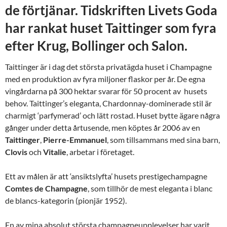
de förtjänar. Tidskriften Livets Goda
har rankat huset Taittinger som fyra
efter Krug, Bollinger och Salon.
Taittinger är i dag det största privatägda huset i Champagne
med en produktion av fyra miljoner flaskor per år. De egna
vingårdarna på 300 hektar svarar för 50 procent av husets
behov. Taittinger’s eleganta, Chardonnay-dominerade stil är
charmigt ‘parfymerad’ och lätt rostad. Huset bytte ägare några
gånger under detta årtusende, men köptes år 2006 av en
Taittinger
,
Pierre-Emmanuel
, som tillsammans med sina barn,
Clovis
och
Vitalie
, arbetar i företaget.
Ett av målen är att ‘ansiktslyfta’ husets prestigechampagne
Comtes
de
Champagne
, som tillhör de mest eleganta i blanc
de blancs-kategorin (pionjär 1952).
En av mina absolut största champagneupplevelser har varit