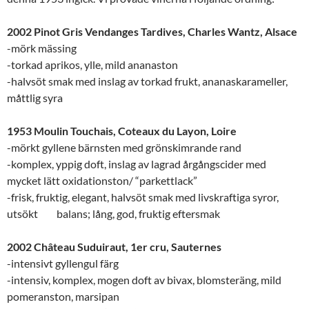
2002 Pinot Gris Vendanges Tardives, Charles Wantz, Alsace
-mörk mässing
-torkad aprikos, ylle, mild ananaston
-halvsöt smak med inslag av torkad frukt, ananaskarameller,
måttlig syra
1953 Moulin Touchais, Coteaux du Layon, Loire
-mörkt gyllene bärnsten med grönskimrande rand
-komplex, yppig doft, inslag av lagrad årgångscider med
mycket lätt oxidationston/ “parkettlack”
-frisk, fruktig, elegant, halvsöt smak med livskraftiga syror,
utsökt balans; lång, god, fruktig eftersmak
2002 Château Suduiraut, 1er cru, Sauternes
-intensivt gyllengul färg
-intensiv, komplex, mogen doft av bivax, blomsteräng, mild
pomeranston, marsipan