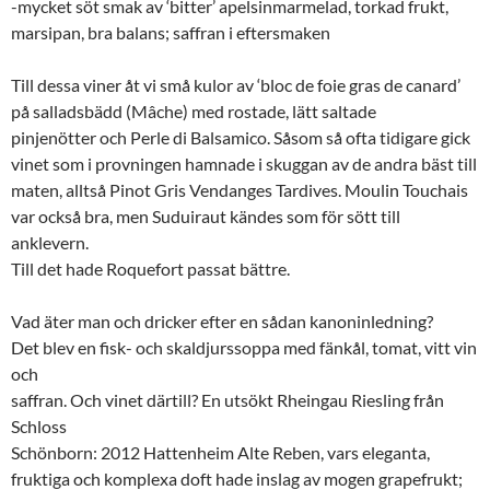
-mycket söt smak av ‘bitter’ apelsinmarmelad, torkad frukt,
marsipan, bra balans; saffran i eftersmaken
Till dessa viner åt vi små kulor av ‘bloc de foie gras de canard’
på salladsbädd (Mâche) med rostade, lätt saltade
pinjenötter och Perle di Balsamico. Såsom så ofta tidigare gick
vinet som i provningen hamnade i skuggan av de andra bäst till
maten, alltså Pinot Gris Vendanges Tardives. Moulin Touchais
var också bra, men Suduiraut kändes som för sött till
anklevern.
Till det hade Roquefort passat bättre.
Vad äter man och dricker efter en sådan kanoninledning?
Det blev en fisk- och skaldjurssoppa med fänkål, tomat, vitt vin
och
saffran. Och vinet därtill? En utsökt Rheingau Riesling från
Schloss
Schönborn: 2012 Hattenheim Alte Reben, vars eleganta,
fruktiga och komplexa doft hade inslag av mogen grapefrukt;