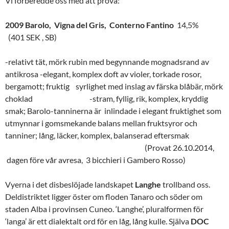
Vi förberedde oss med att prova:
2009 Barolo, Vigna del Gris, Conterno Fantino
14,5%
(401 SEK , SB)
-relativt tät, mörk rubin med begynnande mognadsrand av
antikrosa -elegant, komplex doft av violer, torkade rosor,
bergamott; fruktig syrlighet med inslag av färska blåbär, mörk
choklad -stram, fyllig, rik, komplex, kryddig
smak; Barolo-tanninerna är inlindade i elegant fruktighet som
utmynnar i gomsmekande balans mellan fruktsyror och
tanniner; lång, läcker, komplex, balanserad eftersmak
(Provat 26.10.2014,
dagen före vår avresa, 3 bicchieri i Gambero Rosso)
Vyerna i det disbeslöjade landskapet
Langhe
trollband oss.
Deldistriktet ligger öster om floden Tanaro och söder om
staden Alba i provinsen Cuneo. ‘Langhe’, pluralformen för
‘langa’ är ett dialektalt ord för en låg, lång kulle. Själva
DOC