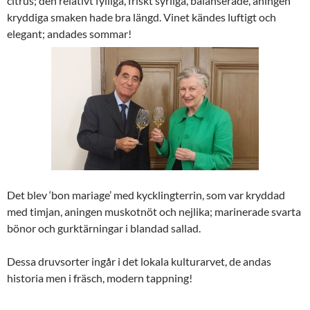
citrus; den relativt fylliga, friskt syrliga, balanserade, aningen
kryddiga smaken hade bra längd. Vinet kändes luftigt och
elegant; andades sommar!
Det blev ‘bon mariage’ med kycklingterrin, som var kryddad
med timjan, aningen muskotnöt och nejlika; marinerade svarta
bönor och gurktärningar i blandad sallad.
Dessa druvsorter ingår i det lokala kulturarvet, de andas
historia men i fräsch, modern tappning!