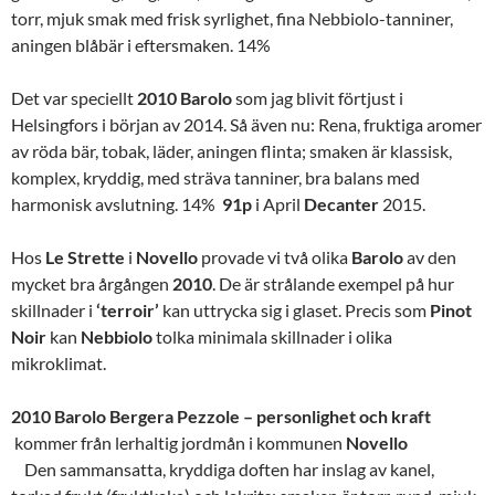
torr, mjuk smak med frisk syrlighet, fina Nebbiolo-tanniner,
aningen blåbär i eftersmaken. 14%
Det var speciellt
2010 Barolo
som jag blivit förtjust i
Helsingfors i början av 2014. Så även nu: Rena, fruktiga aromer
av röda bär, tobak, läder, aningen flinta; smaken är klassisk,
komplex, kryddig, med sträva tanniner, bra balans med
harmonisk avslutning. 14%
91p
i April
Decanter
2015.
Hos
Le
Strette
i
Novello
provade vi två olika
Barolo
av den
mycket bra årgången
2010
. De är strålande exempel på hur
skillnader i
‘terroir’
kan uttrycka sig i glaset. Precis som
Pinot
Noir
kan
Nebbiolo
tolka minimala skillnader i olika
mikroklimat.
2010 Barolo Bergera Pezzole – personlighet och kraft
kommer från lerhaltig jordmån i kommunen
Novello
Den sammansatta, kryddiga doften har inslag av kanel,