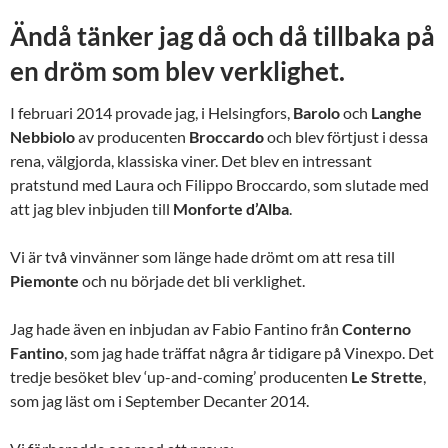
Ändå tänker jag då och då tillbaka på
en dröm som blev verklighet.
I februari 2014 provade jag, i Helsingfors,
Barolo
och
Langhe
Nebbiolo
av producenten
Broccardo
och blev förtjust i dessa
rena, välgjorda, klassiska viner. Det blev en intressant
pratstund med Laura och Filippo Broccardo, som slutade med
att jag blev inbjuden till
Monforte
d’Alba
.
Vi är två vinvänner som länge hade drömt om att resa till
Piemonte
och nu började det bli verklighet.
Jag hade även en inbjudan av Fabio Fantino från
Conterno
Fantino
, som jag hade träffat några år tidigare på Vinexpo. Det
tredje besöket blev ‘up-and-coming’ producenten
Le
Strette
,
som jag läst om i September Decanter 2014.