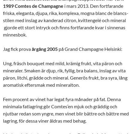
1989
Comtes
de
Champagne
i mars 2013. Den fortfarande
friska, eleganta, djupa, rika, komplexa, mogna blanc de blancs-
stilen med inslag av kanderad citron, kvittengelé och mineral
gjorde ett stort intryck och finns fortfarande kvar i sinnenas
minnesbok.
Jag fick prova
årgång
2005
på Grand Champagne Helsinki:
Ung, fräsch bouquet med mild, krämig frukt, vita päron och
mineraler. Smaken är djup, rik, fyllig, bra balans, inslag av vita
päron, litchi, grädde och mineral. Generös frukt, bra syra, lång
aromatisk eftersmak med mineralton.
Fem procent av vinet har legat fyra månader på fat. Denna
minimala fatlagring gör Comtes’en mjuk och gräddig och
njutbar redan som yngre, men vinet blir bättre och bättre med
lagring, för dessa viner åldras med behag.