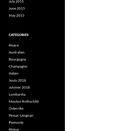
July 2015
June 2015
May 2015
CATEGORIES
Alsace
Australien
Bourgogne
Champagne
Italien
Joulu 2018
Julviner 2018
Lombardia
Mouton Rothschild
Österrike
Pessac-Léognan
Piemonte
Rhône