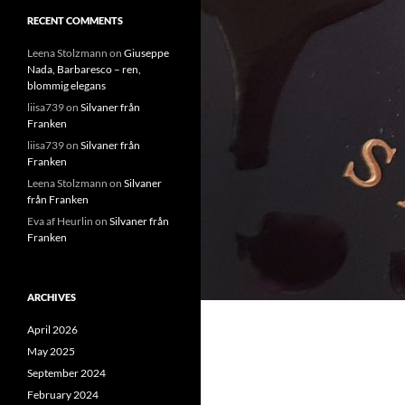
RECENT COMMENTS
Leena Stolzmann
on
Giuseppe
Nada, Barbaresco – ren,
blommig elegans
liisa739
on
Silvaner från
Franken
liisa739
on
Silvaner från
Franken
Leena Stolzmann
on
Silvaner
från Franken
Eva af Heurlin
on
Silvaner från
Franken
ARCHIVES
April 2026
May 2025
September 2024
February 2024