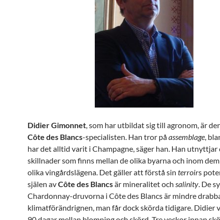
Didier
Gimonnet
, som har utbildat sig till agronom, är d
Côte
des
Blanc
s
-specialisten. Han tror på
assemblage
, bl
har det alltid varit i Champagne, säger han. Han utnyttjar
skillnader som finns mellan de olika byarna och inom dem
olika vingårdslägena. Det gäller att förstå sin
terroir
s poten
själen av
Côte des Blancs
är mineralitet och
salinity
. De s
Chardonnay-druvorna i Côte des Blancs är mindre drabb
klimatförändrignen, man får dock skörda tidigare. Didier v
90 dagar mellan blomning och skörd. Tre veckor innan skö