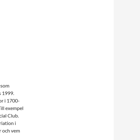
r som
s 1999.
or i 1700-
Till exempel
ial Club.
iation i
er och vem