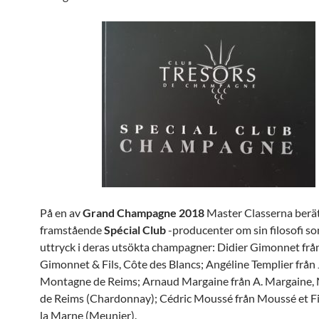
På en av
Grand Champagne 2018
Master Classerna berät
framstående
Spécial Club
-producenter om sin filosofi so
uttryck i deras utsökta champagner: Didier Gimonnet från
Gimonnet & Fils, Côte des Blancs; Angéline Templier från J
Montagne de Reims; Arnaud Margaine från A. Margaine
de Reims (Chardonnay); Cédric Moussé från Moussé et Fil
la Marne (Meunier).