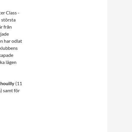
er Class -
 största
r från
rjade
n har odlat
 klubbens
kapade
ika lägen
houilly
(11
a) samt för