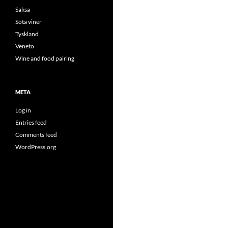
Saksa
Söta viner
Tyskland
Veneto
Wine and food pairing
META
Log in
Entries feed
Comments feed
WordPress.org