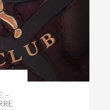
 –
RRE