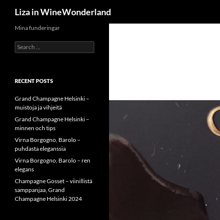
Search
Liza in WineWonderland
Skip
Mina funderingar
to
Search
content
for:
RECENT POSTS
Grand Champagne Helsinki –
muistoja ja vihjeitä
Grand Champagne Helsinki –
minnen och tips
Virna Borgogno, Barolo –
puhdasta eleganssia
Virna Borgogno, Barolo – ren
elegans
Champagne Gosset – viinillistä
samppanjaa, Grand
Champagne Helsinki 2024