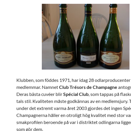
Klubben,
som
föddes 1971, har idag 28 odlarproducente
medlemmar. Namnet
Club Trésors de Champagne
antog
Deras bästa cuvéer blir
Spécial Club
,
som
tappas på
flask
tals stil. Kvaliteten måste godkännas av en medlemsjury. 
under det extremt varma året 2003 gjordes det ingen Spéc
Champagnerna håller en otroligt hög kvalitet med stor var
smakprofilen beroende på var i distriktet odlingarna ligg
som gör dem.