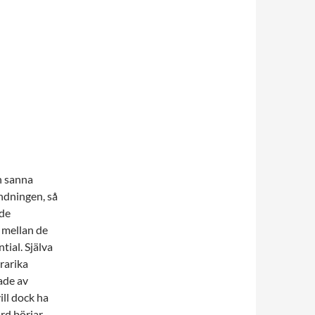
en sanna
andningen, så
 de
 mellan de
tial. Själva
yrarika
ade av
ill dock ha
rd börjar