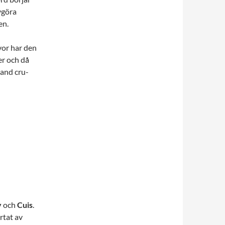
vgöra
en.
vor har den
er och då
rand cru-
y
och
Cuis
.
rtat av