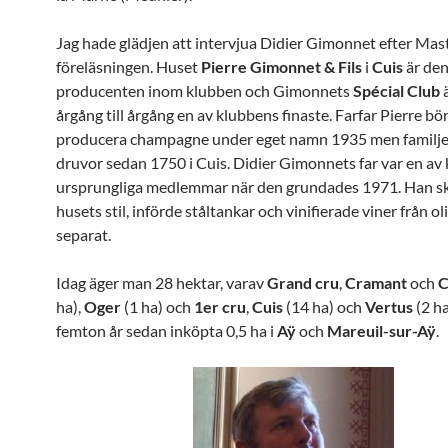
Jag hade glädjen att intervjua Didier Gimonnet efter Mast
föreläsningen. Huset
Pierre
Gimonnet & Fils
i
Cuis
är den
producenten inom klubben och Gimonnets
Spécial Club
ä
årgång till årgång en av klubbens finaste. Farfar Pierre bö
producera champagne under eget namn 1935 men familje
druvor sedan 1750 i Cuis. Didier Gimonnets far var en av
ursprungliga medlemmar när den grundades 1971. Han s
husets stil, införde ståltankar och vinifierade viner från ol
separat.
Idag äger man 28 hektar, varav
Grand cru
,
Cramant
och
C
ha),
Oger
(1 ha) och
1er cru
,
Cuis
(14 ha) och
Vertus
(2 h
femton år sedan inköpta 0,5 ha i
Aÿ
och
Mareuil-sur-Aÿ
.