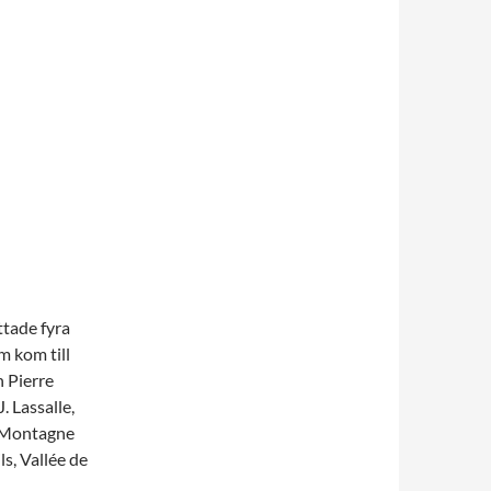
tade fyra
m kom till
 Pierre
. Lassalle,
, Montagne
s, Vallée de