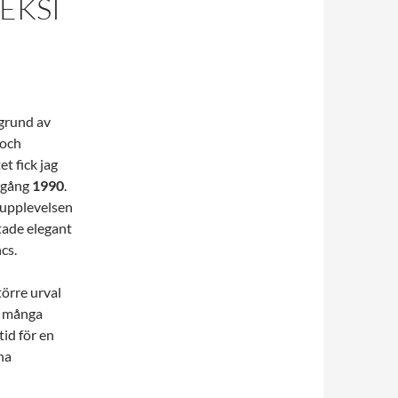
EKSI
 grund av
 och
t fick jag
rgång
1990
.
 upplevelsen
tade elegant
ncs
.
törre urval
t många
tid för en
na