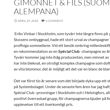
GIMONNET & FILS (SUOM
ALEMPANA)
APRIL 29, 2018
1 COMMENT
Eriks Vinbar i Stockholm, som tyvärr inte längre finns på
Slussens ombyggnad, hade ett stort urval av champagner
proffsiga sommelierer. Vid ett besök omkring millenieskifte
en rekommendation av en
Spécial Club
-champagne av å
Tyvärr kommer jag inte ihåg producenten, men minnet av
har inte bleknat, en otroligt komplex champagne som dof
av vita blommor, det är möjligt att det var en blanc de bla
Det var först tio år senare som det började dyka upp ett s
på Systembolaget. Under de senaste fem åren har jag haf
Spécial Club -provningar i Stockholm och i Helsingfors, all
positivt överraskad grupp, för champagnerna bjuder på fi
upplevelser till ett överkomligt pris.