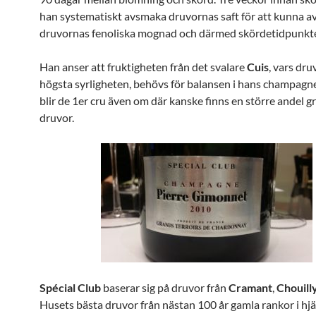
han systematiskt avsmaka druvornas saft för att kunna a
druvornas fenoliska mognad och därmed skördetidpunkt
Han anser att fruktigheten från det svalare
Cuis
, vars dru
högsta syrligheten, behövs för balansen i hans champagn
blir de 1er cru även om där kanske finns en större andel g
druvor.
Spécial Club
baserar sig på druvor från
Cramant
,
Chouill
Husets bästa druvor från nästan 100 år gamla rankor i hjä